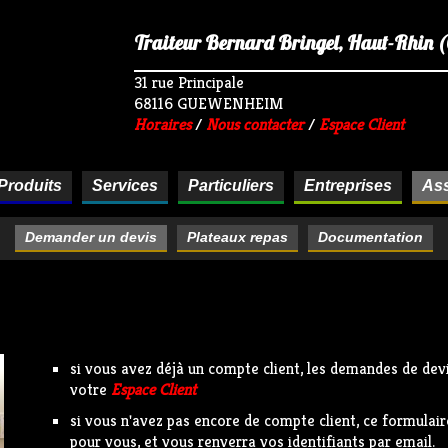
Traiteur Bernard Bringel, Haut-Rhin (68
31 rue Principale
68116 GUEWENHEIM
Horaires
/
Nous contacter
/
Espace Client
Produits
Services
Particuliers
Entreprises
Ass
Demander un devis
Plateaux repas
Documentation
si vous avez déjà un compte client, les demandes de devi
votre
Espace Client
si vous n'avez pas encore de compte client, ce formula
pour vous, et vous renverra vos identifiants par email.