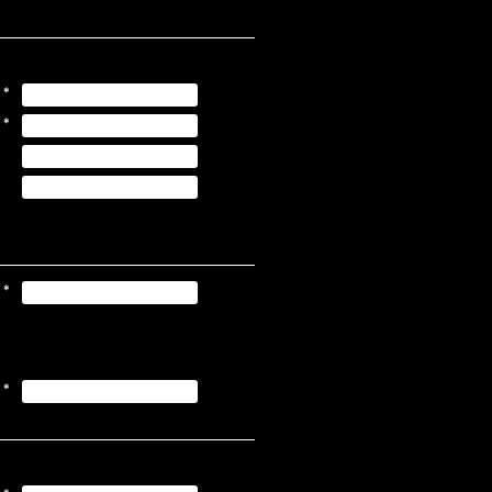
*
*
*
*