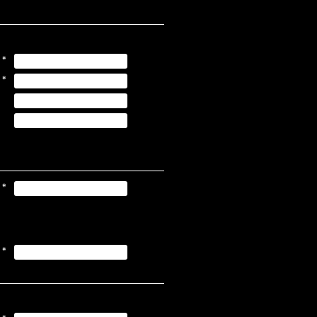
*
*
*
*