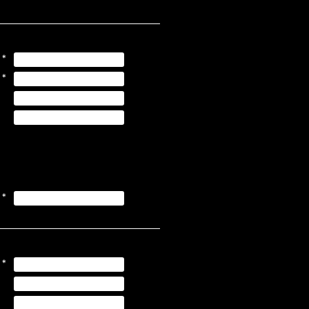
*
*
*
*