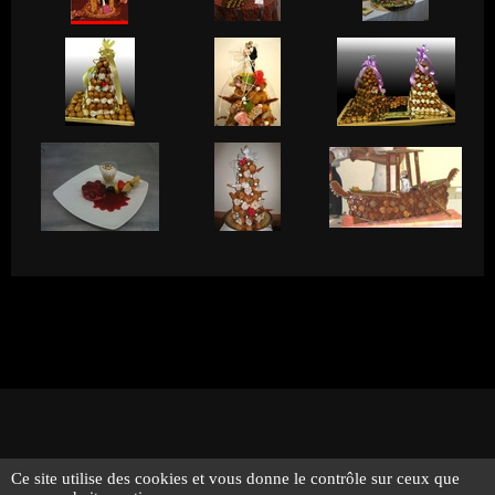
Ce site utilise des cookies et vous donne le contrôle sur ceux que
© 2026 - Traiteur Bernard Bringel - Tous droits réservés -