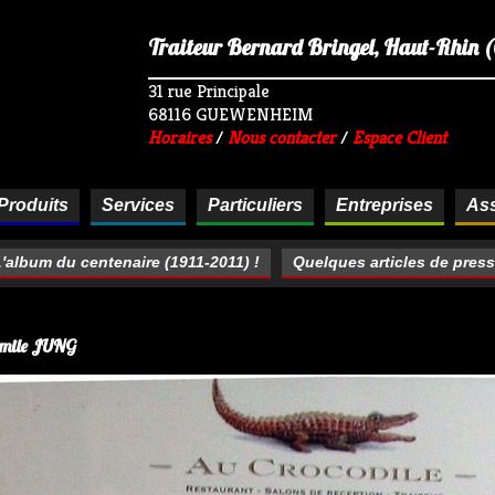
Traiteur Bernard Bringel, Haut-Rhin (68
31 rue Principale
68116 GUEWENHEIM
Horaires
/
Nous contacter
/
Espace Client
Produits
Services
Particuliers
Entreprises
Ass
'album du centenaire (1911-2011) !
Quelques articles de pres
'Emile JUNG