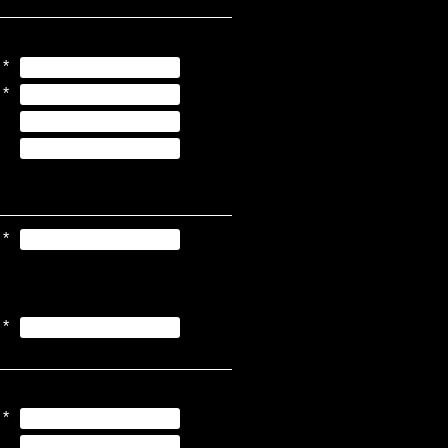
*
*
*
*
*