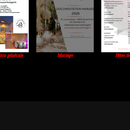
on générale
Mariage
Fêtes d