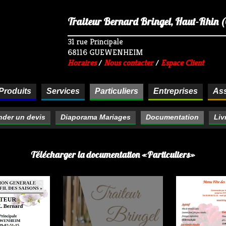
Traiteur Bernard Bringel, Haut-Rhin (68
31 rue Principale
68116 GUEWENHEIM
Horaires
/
Nous contacter
/
Espace Client
Produits
Services
Particuliers
Entreprises
Ass
der un devis
Diaporama Mariages
Documentation
Liv
Télécharger la documentation «Particuliers»