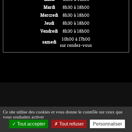
Mardi
8h30 à 18h00
Mercredi
8h30 à 18h00
Jeudi
8h30 à 18h00
Vendredi
8h30 à 18h00
10h00 à 17h00
samedi
sur rendez-vous
© 2026 - Traiteur Bernard Bringel - Tous droits réservés -
Ce site utilise des cookies et vous donne le contrôle sur ceux que
Suivez-nous !
Mentions légales
vous souhaitez activer
Tout accepter
Tout refuser
Personnaliser