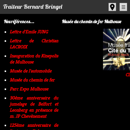
Panneau de gestion des cookies
Traiteur Bernard Bringel
Nos références...
Musée du chemin de fer Mulhouse
Lettre d'Emile JUNG
Lettre de Christian
LACROIX
Inauguration du Kinepolis
de Mulhouse
Musée de l'automobile
Cl
Musée du chemin de fer
Parc Expo Mulhouse
30ème anniversaire du
jumelage de Belfort et
Leonberg en présence de
m. JP Chevènement
125ème anniversaire de