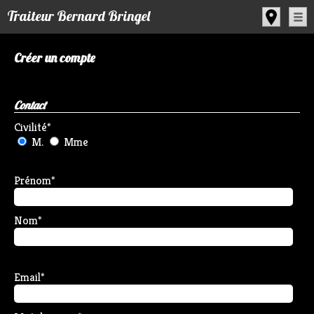
Panneau de gestion des cookies
Traiteur Bernard Bringel
Créer un compte
Contact
Civilité
*
M.
Mme
Prénom
*
Nom
*
Email
*