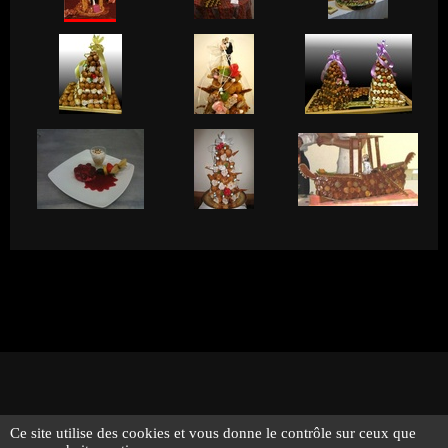
Ce site utilise des cookies et vous donne le contrôle sur ceux que
© 2026 - Traiteur Bernard Bringel - Tous droits réservés -