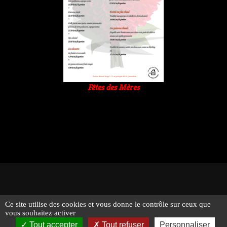
Fêtes des Mères
Ce site utilise des cookies et vous donne le contrôle sur ceux que
© 2026 - Traiteur Bernard Bringel - Tous droits réservés -
vous souhaitez activer
Suivez-nous !
Mentions légales
Tout accepter
Tout refuser
Personnaliser