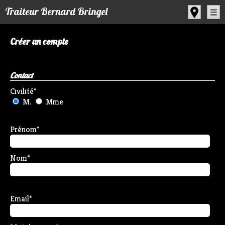
Panneau de gestion des cookies
Traiteur Bernard Bringel
Créer un compte
Contact
Civilité
*
M.
Mme
Prénom
*
Nom
*
Email
*