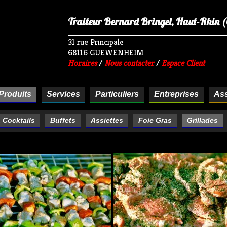
Traiteur Bernard Bringel, Haut-Rhin (68
31 rue Principale
68116 GUEWENHEIM
Horaires
/
Nous contacter
/
Espace Client
Produits
Services
Particuliers
Entreprises
Ass
& Cocktails
Buffets
Assiettes
Foie Gras
Grillades