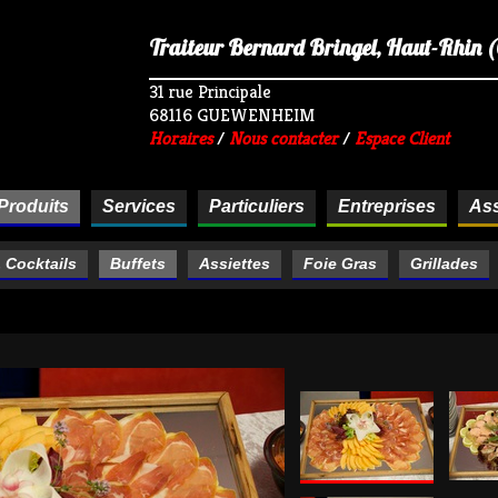
Traiteur Bernard Bringel, Haut-Rhin (68
31 rue Principale
68116 GUEWENHEIM
Horaires
/
Nous contacter
/
Espace Client
Produits
Services
Particuliers
Entreprises
Ass
& Cocktails
Buffets
Assiettes
Foie Gras
Grillades