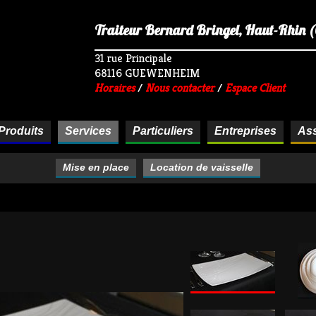
Traiteur Bernard Bringel, Haut-Rhin (68
31 rue Principale
68116 GUEWENHEIM
Horaires
/
Nous contacter
/
Espace Client
Produits
Services
Particuliers
Entreprises
Ass
Mise en place
Location de vaisselle