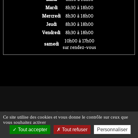
Mardi
8h30 à 18h00
Mercredi
8h30 à 18h00
Jeudi
8h30 à 18h00
Vendredi
8h30 à 18h00
10h00 à 17h00
samedi
sur rendez-vous
© 2026 - Traiteur Bernard Bringel - Tous droits réservés -
Ce site utilise des cookies et vous donne le contrôle sur ceux que
Suivez-nous !
Mentions légales
vous souhaitez activer
Tout accepter
Tout refuser
Personnaliser