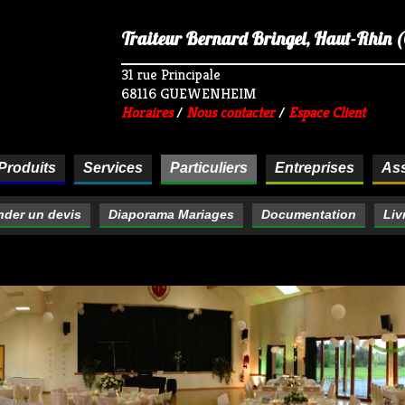
Traiteur Bernard Bringel, Haut-Rhin (68
31 rue Principale
68116 GUEWENHEIM
Horaires
/
Nous contacter
/
Espace Client
Produits
Services
Particuliers
Entreprises
Ass
der un devis
Diaporama Mariages
Documentation
Liv