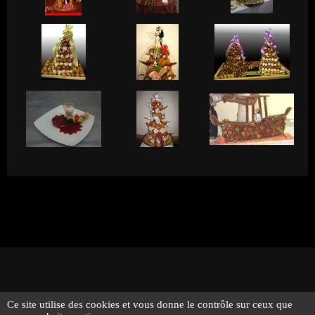
Ce site utilise des cookies et vous donne le contrôle sur ceux que
© 2026 - Traiteur Bernard Bringel - Tous droits réservés -