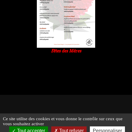
Fêtes des Mères
Ce site utilise des cookies et vous donne le contrôle sur ceux que
© 2026 - Traiteur Bernard Bringel - Tous droits réservés -
vous souhaitez activer
Suivez-nous !
Mentions légales
Tout accepter
Tout refuser
Personnaliser