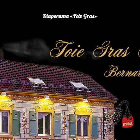
Diaporama «Foie Gras»