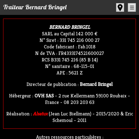
Panneau de gestion des cookies
Traiteur Bernard Bringel
BERNARD BRINGEL
SARL au Capital 142 000 €
N° Siret : 331 745 216 000 27
Code fabricant : Fab.1018
N de TVA : FR4333174521600027
RCS B331 745 216 (85 B 14)
N° sanitaire : 68-115-01
APE : 5621 Z
Directeur de publication :
Bernard Bringel
Hébergeur :
OVH SAS
- 2 rue Kellermann 59100 Roubaix -
France - 08 203 203 63
Réalisation :
Alsatux
(Jean Luc Biellmann) - 2015/2020 & Eric
Schemoul - 2011
Autres ressources particulières :