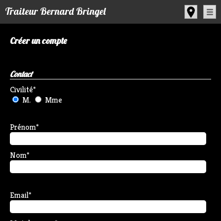
Panneau de gestion des cookies
Traiteur Bernard Bringel
Créer un compte
Contact
Civilité
*
M.
Mme
Prénom
*
Nom
*
Email
*