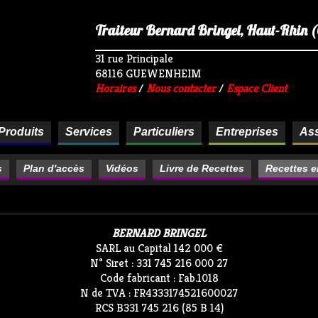
Traiteur Bernard Bringel, Haut-Rhin (68
31 rue Principale
68116 GUEWENHEIM
Horaires
/
Nous contacter
/
Espace Client
Produits
Services
Particuliers
Entreprises
Ass
s
Plan d'accès
Vidéos
Livre de Recettes
Recettes e
BERNARD BRINGEL
SARL au Capital 142 000 €
N° Siret : 331 745 216 000 27
Code fabricant : Fab.1018
N de TVA : FR4333174521600027
RCS B331 745 216 (85 B 14)