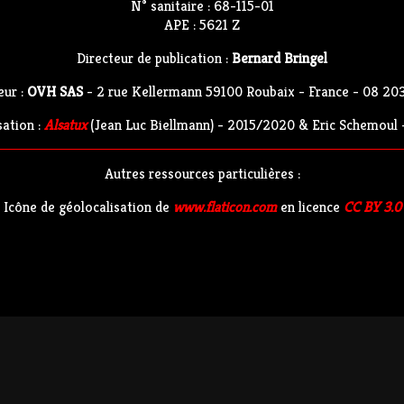
N° sanitaire : 68-115-01
APE : 5621 Z
Directeur de publication :
Bernard Bringel
ur :
OVH SAS
- 2 rue Kellermann 59100 Roubaix - France - 08 20
sation :
Alsatux
(Jean Luc Biellmann) - 2015/2020 & Eric Schemoul 
Autres ressources particulières :
Icône de géolocalisation de
www.flaticon.com
en licence
CC BY 3.0