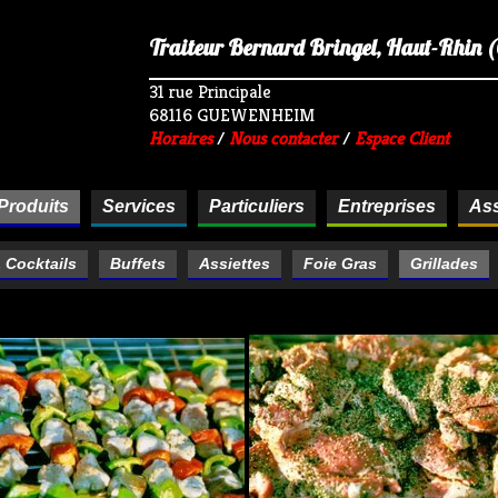
Traiteur Bernard Bringel, Haut-Rhin (68
31 rue Principale
68116 GUEWENHEIM
Horaires
/
Nous contacter
/
Espace Client
Produits
Services
Particuliers
Entreprises
Ass
& Cocktails
Buffets
Assiettes
Foie Gras
Grillades