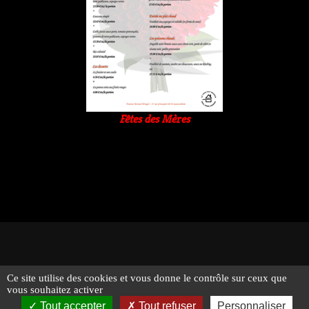
Fêtes des Mères
Ce site utilise des cookies et vous donne le contrôle sur ceux que
© 2026 - Traiteur Bernard Bringel - Tous droits réservés -
vous souhaitez activer
Suivez-nous !
Mentions légales
Tout accepter
Tout refuser
Personnaliser