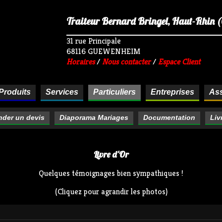
Traiteur Bernard Bringel, Haut-Rhin (68
31 rue Principale
68116 GUEWENHEIM
Horaires
/
Nous contacter
/
Espace Client
Produits
Services
Particuliers
Entreprises
Ass
der un devis
Diaporama Mariages
Documentation
Liv
Livre d'Or
Quelques témoignages bien sympathiques !
(Cliquez pour agrandir les photos)