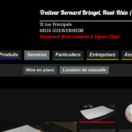
Traiteur Bernard Bringel, Haut-Rhin (68
31 rue Principale
68116 GUEWENHEIM
Horaires
/
Nous contacter
/
Espace Client
Produits
Services
Particuliers
Entreprises
Ass
Mise en place
Location de vaisselle