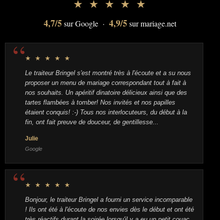
★ ★ ★ ★ ★
4,7/5
4,9/5
sur Google ·
sur mariage.net
★ ★ ★ ★ ★
Le traiteur Bringel s'est montré très à l'écoute et a su nous
proposer un menu de mariage correspondant tout à fait à
nos souhaits. Un apéritif dinatoire délicieux ainsi que des
tartes flambées à tomber! Nos invités et nos papilles
étaient conquis! :-) Tous nos interlocuteurs, du début à la
fin, ont fait preuve de douceur, de gentillesse...
Julie
Google
★ ★ ★ ★ ★
Bonjour, le traiteur Bringel a fourni un service incomparable
! Ils ont été à l'écoute de nos envies dès le début et ont été
très réactifs durant la soirée lorsqu'il y a eu un petit couac