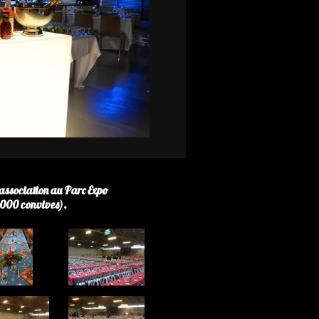
association au Parc Expo
3000 convives).