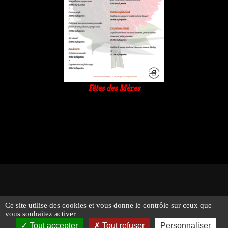
Fêtes des Mères
Ce site utilise des cookies et vous donne le contrôle sur ceux que
© 2026 - Traiteur Bernard Bringel - Tous droits réservés -
vous souhaitez activer
Suivez-nous !
Mentions légales
Tout accepter
Tout refuser
Personnaliser