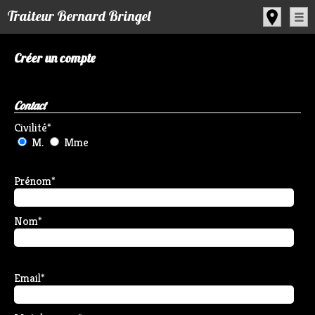
Panneau de gestion des cookies
Traiteur Bernard Bringel
Créer un compte
Contact
Civilité
*
M.
Mme
Prénom
*
Nom
*
Email
*