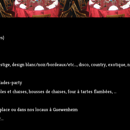
es)
ige, design blanc/noir/bordeaux/etc..., disco, country, exotique, no
llades-party
es et chaises, housses de chaises, four à tartes flambées, ...
 place ou dans nos locaux à Guewenheim
..