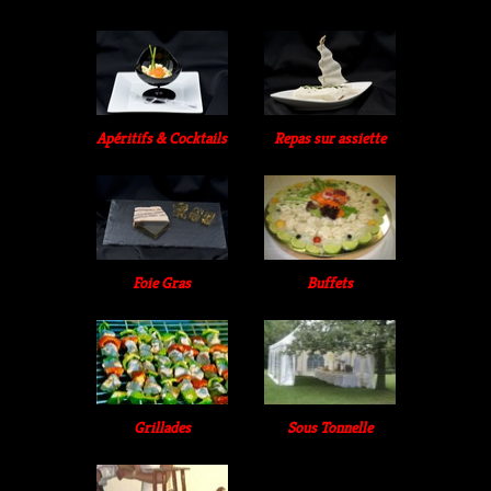
Apéritifs & Cocktails
Repas sur assiette
Foie Gras
Buffets
Grillades
Sous Tonnelle